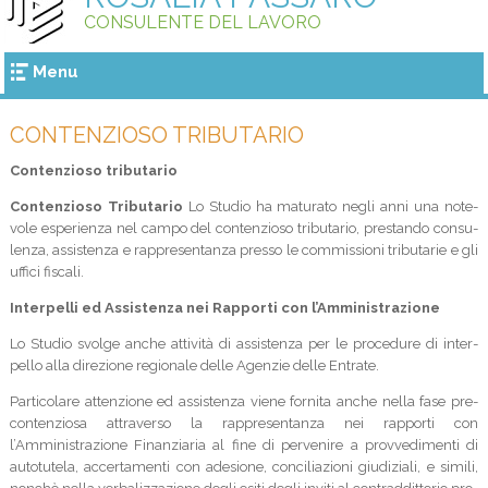
CONSULENTE DEL LAVORO
Menu
CONTENZIOSO TRIBUTARIO
Contenzioso tributario
Con­ten­zioso Tri­bu­ta­rio
Lo Stu­dio ha matu­rato negli anni una note­
vole espe­rienza nel campo del con­ten­zioso tri­bu­ta­rio, pre­stando con­su­
lenza, assi­stenza e rap­pre­sen­tanza presso le com­mis­sioni tri­bu­ta­rie e gli
uffici fiscali.
Inter­pelli ed Assi­stenza nei Rap­porti con l’Amministrazione
Lo Stu­dio svolge anche atti­vità di assi­stenza per le pro­ce­dure di inter­
pello alla dire­zione regio­nale delle Agen­zie delle Entrate.
Par­ti­co­lare atten­zione ed assi­stenza viene for­nita anche nella fase pre-
contenziosa attra­verso la rap­pre­sen­tanza nei rap­porti con
l’Amministrazione Finan­zia­ria al fine di per­ve­nire a prov­ve­di­menti di
auto­tu­tela, accer­ta­menti con ade­sione, con­ci­lia­zioni giu­di­ziali, e simili,