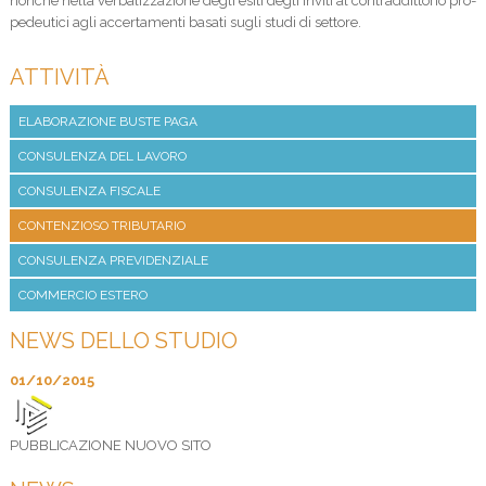
non­chè nella ver­ba­liz­za­zione degli esiti degli inviti al con­trad­dit­to­rio pro­
pe­deu­tici agli accer­ta­menti basati sugli studi di settore.
ATTIVITÀ
ELABORAZIONE BUSTE PAGA
CONSULENZA DEL LAVORO
CONSULENZA FISCALE
CONTENZIOSO TRIBUTARIO
CONSULENZA PREVIDENZIALE
COMMERCIO ESTERO
NEWS DELLO STUDIO
01/10/2015
PUBBLICAZIONE NUOVO SITO