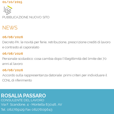
01/10/2015
PUBBLICAZIONE NUOVO SITO
NEWS
06/08/2026
Decreto PA: le novità per ferie, retribuzione, prescrizione crediti di lavoro
e contrasto al caporalato
06/08/2026
Personale scolastico: cosa cambia dopo l'illegittimità del limite dei 70
anni al lavoro
06/08/2026
Accordo sulla rappresentanza datoriale: primi criteri per individuare il
CCNL di riferimento
ROSALIA PASSARO
CONSULENTE DEL LAVORO
Via F. Scandone, 4 -
Montella
83048
,
AV
Tel.
082769129
Fax
0827609643